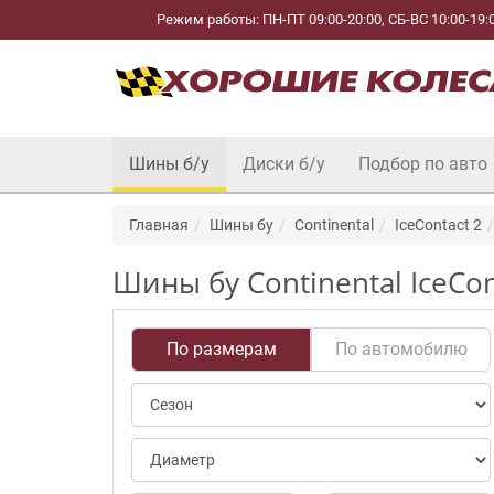
Режим работы: ПН-ПТ 09:00-20:00, СБ-ВС 10:00-19:
Шины б/у
Диски б/у
Подбор по авто
Главная
Шины бу
Continental
IceContact 2
Шины бу Continental IceCon
По размерам
По автомобилю