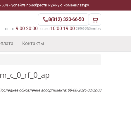
 50% - успейте приобрести нужную номенклатуру.
8(812) 320-66-50
9:00-20:00
10:00-19:00
·
3206650@mail.ru
ПН-ПТ
· СБ-ВС
оплата
Контакты
m_c_0_rf_0_ap
Последнее обновление ассортимента: 08-08-2026 08:02:08