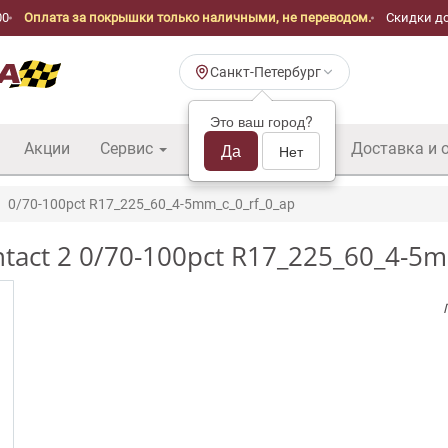
00
Оплата за покрышки только наличными, не переводом.
Скидки до
Санкт-Петербург
Это ваш город?
Акции
Сервис
Шины б/у оптом
Да
Доставка и 
Нет
0/70-100pct R17_225_60_4-5mm_c_0_rf_0_ap
tact 2 0/70-100pct R17_225_60_4-5m