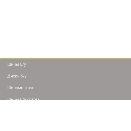
Шины б/у
Диски б/у
Шиномонтаж
Шины б/у оптом
Доставка и оплата
8(812) 320-66-50