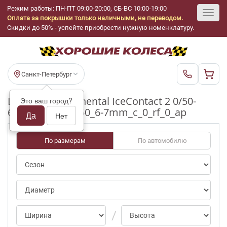
Режим работы: ПН-ПТ 09:00-20:00, СБ-ВС 10:00-19:00
Оплата за покрышки только наличными, не переводом.
Toggl
Скидки до 50% - успейте приобрести нужную номенклатуру.
navig
Санкт-Петербург
Шины бу Continental IceContact 2 0/50-
Это ваш город?
69pct R17_225_50_6-7mm_c_0_rf_0_ap
Да
Нет
По размерам
По автомобилю