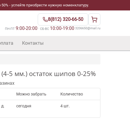
 50% - успейте приобрести нужную номенклатуру.
8(812) 320-66-50
9:00-20:00
10:00-19:00
·
3206650@mail.ru
ПН-ПТ
· СБ-ВС
оплата
Контакты
(4-5 мм.) остаток шипов 0-25%
азинах
Можно забрать
Количество
 д.
сегодня
4 шт.