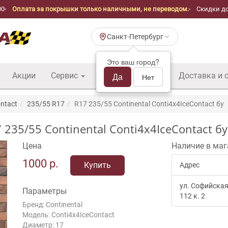
00
Оплата за покрышки только наличными, не переводом.
Скидки до
Санкт-Петербург
Это ваш город?
Акции
Сервис
Шины б/у оптом
Да
Доставка и 
Нет
ntact
235/55 R17
R17 235/55 Continental Conti4x4IceContact бу
5/55 Continental Conti4x4IceContact бу 
Цена
Наличие в маг
1000
р.
Купить
Адрес
ул. Софийская
Параметры
112 к. 2
Бренд: Continental
Модель: Conti4x4IceContact
Диаметр: 17