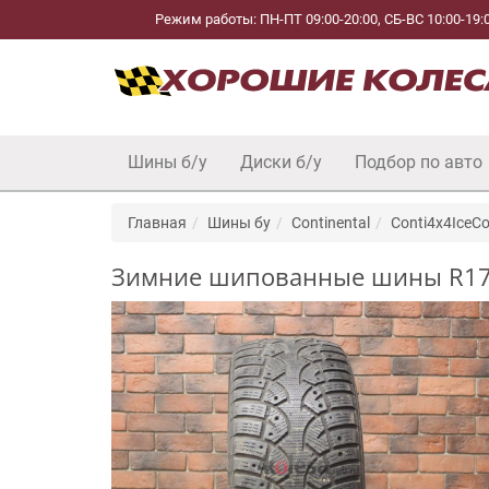
Режим работы: ПН-ПТ 09:00-20:00, СБ-ВС 10:00-19:
Шины б/у
Диски б/у
Подбор по авто
Главная
Шины бу
Continental
Conti4x4IceCo
Зимние шипованные шины R17 23