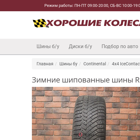
Режим работы: ПН-ПТ 09:00-20:00, СБ-ВС 10:00-19:
Шины б/у
Диски б/у
Подбор по авто
Главная
Шины бу
Continental
4x4 IceContac
Зимние шипованные шины R17 