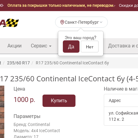
00
Оплата за покрышки только наличными, не переводом.
Скидки до
Санкт-Петербург
Это ваш город?
Акции
Сервис
Шины б/у оптом
Да
Доставка и 
Нет
t
235/60 R17
R17 235/60 Continental IceContact бу
235/60 Continental IceContact бу (4-
Цена
Наличие в маг
1000
р.
Купить
Адрес
ул. Софийская
Параметры
112 к. 2
Бренд: Continental
Модель: 4x4 IceContact
Диаметр: 17