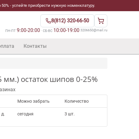
 50% - успейте приобрести нужную номенклатуру.
8(812) 320-66-50
9:00-20:00
10:00-19:00
·
3206650@mail.ru
ПН-ПТ
· СБ-ВС
оплата
Контакты
5 мм.) остаток шипов 0-25%
азинах
Можно забрать
Количество
 д.
сегодня
3 шт.