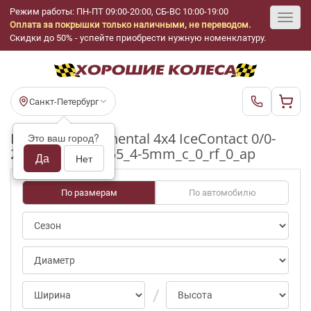
Режим работы: ПН-ПТ 09:00-20:00, СБ-ВС 10:00-19:00
Оплата за покрышки только наличными, не переводом.
Toggl
Скидки до 50% - успейте приобрести нужную номенклатуру.
navig
Санкт-Петербург
Шины бу Continental 4x4 IceContact 0/0-
Это ваш город?
25pct R17_235_55_4-5mm_c_0_rf_0_ap
Да
Нет
По размерам
По автомобилю