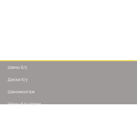
Шины б/у
Диски б/у
Шиномонтаж
Шины б/у оптом
Доставка и оплата
8(812) 320-66-50