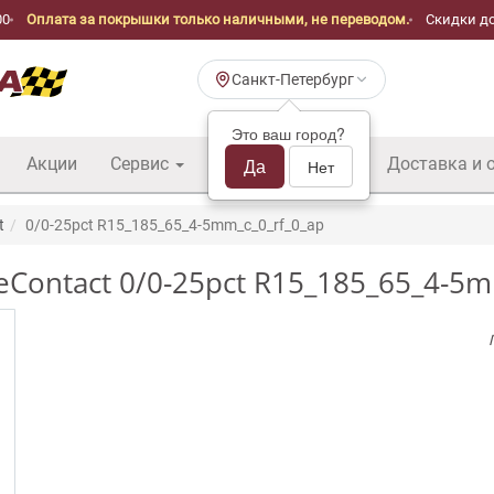
00
Оплата за покрышки только наличными, не переводом.
Скидки до
Санкт-Петербург
Это ваш город?
Акции
Сервис
Шины б/у оптом
Да
Доставка и 
Нет
t
0/0-25pct R15_185_65_4-5mm_c_0_rf_0_ap
eContact 0/0-25pct R15_185_65_4-5m