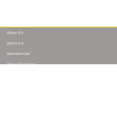
Шины б/у
Диски б/у
Шиномонтаж
Шины б/у оптом
Доставка и оплата
8(812) 320-66-50
9:00-20:00
ПН-ПТ
10:00-19:00
СБ-ВС