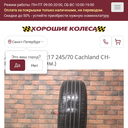
Режим работы: ПН-ПТ 09:00-20:00, СБ-ВС 10:00-19:00
Оплата за покрышки только наличными, не переводом.
Toggl
Скидки до 50% - успейте приобрести нужную номенклатуру.
navig
Санкт-Петербург
Летние шины R17 245/70 Cachland CH-
Это ваш город?
HT7006 бу (3-4 мм.)
Да
Нет