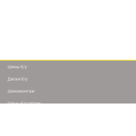
Шины б/у
Диски б/у
Шиномонтаж
Шины б/у оптом
Доставка и оплата
8(812) 320-66-50