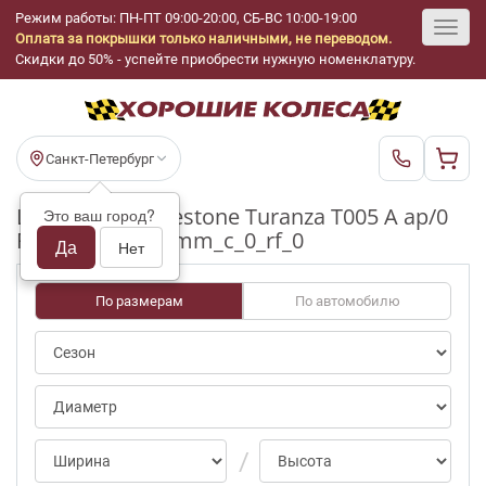
Режим работы: ПН-ПТ 09:00-20:00, СБ-ВС 10:00-19:00
Оплата за покрышки только наличными, не переводом.
Toggl
Скидки до 50% - успейте приобрести нужную номенклатуру.
navig
Санкт-Петербург
Шины бу Bridgestone Turanza T005 A ap/0
Это ваш город?
R17_215_55_3-4mm_c_0_rf_0
Да
Нет
По размерам
По автомобилю