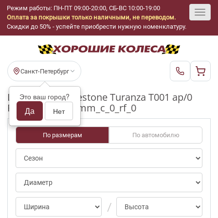
Режим работы: ПН-ПТ 09:00-20:00, СБ-ВС 10:00-19:00
Оплата за покрышки только наличными, не переводом.
Toggl
Скидки до 50% - успейте приобрести нужную номенклатуру.
navig
Санкт-Петербург
Шины бу Bridgestone Turanza T001 ap/0
Это ваш город?
R15_185_65_3-4mm_c_0_rf_0
Да
Нет
По размерам
По автомобилю