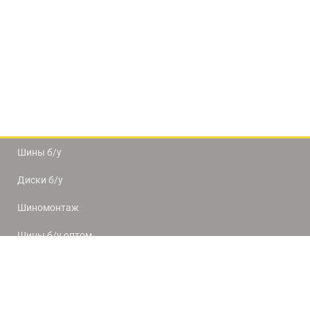
Шины б/у
Диски б/у
Шиномонтаж
Шины б/у оптом
Доставка и оплата
8(812) 320-66-50