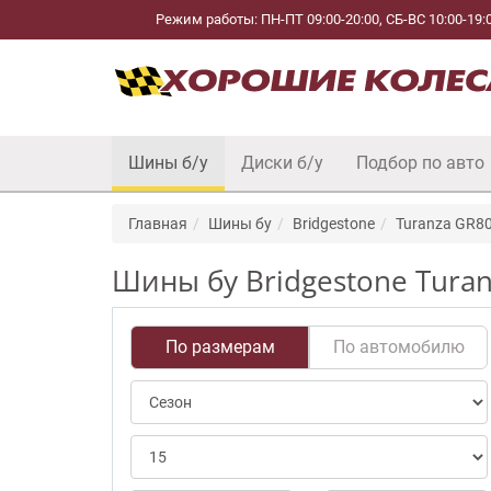
Режим работы: ПН-ПТ 09:00-20:00, СБ-ВС 10:00-19:
Шины б/у
Диски б/у
Подбор по авто
Главная
Шины бу
Bridgestone
Turanza GR8
Шины бу Bridgestone Turan
По размерам
По автомобилю