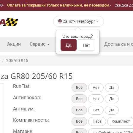
00
Оплата за покрышки только наличными, не переводом.
Скидки до
Санкт-Петербург
Это ваш город?
Акции
Сервис
Шины б/у оптом
Да
Доставка и 
Нет
0
205/60 R15
za GR80 205/60 R15
RunFlat:
Все
Нет
Да
Антипрокол:
Все
Нет
Да
Антишум:
Все
Нет
Да
Комплектность:
Все
Пара
Комплект
Магазин:
Все
ул. Софийская д. 112 к