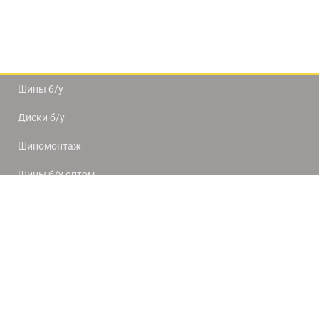
Шины б/у
Диски б/у
Шиномонтаж
Шины б/у оптом
Доставка и оплата
8(812) 320-66-50
9:00-20:00
ПН-ПТ
10:00-19:00
СБ-ВС