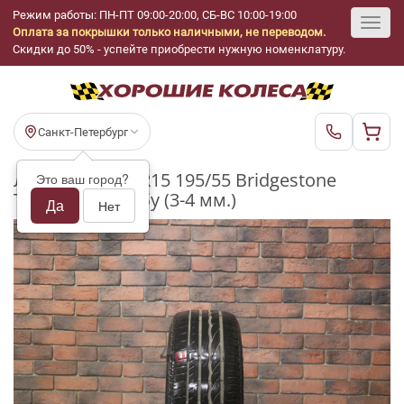
Режим работы: ПН-ПТ 09:00-20:00, СБ-ВС 10:00-19:00
Оплата за покрышки только наличными, не переводом.
Toggl
Скидки до 50% - успейте приобрести нужную номенклатуру.
navig
Санкт-Петербург
Летние шины R15 195/55 Bridgestone
Это ваш город?
Turanza ER300 бу (3-4 мм.)
Да
Нет