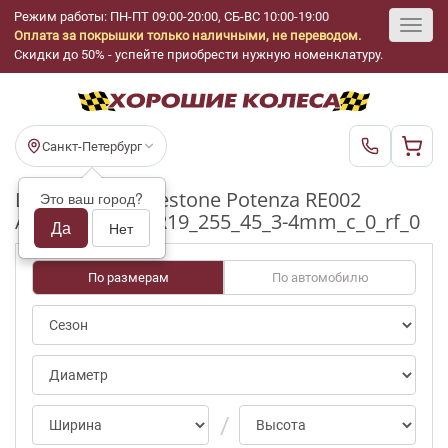
Режим работы: ПН-ПТ 09:00-20:00, СБ-ВС 10:00-19:00
Оплата за покрышки только наличными, не переводом.
Toggl
Скидки до 50% - успейте приобрести нужную номенклатуру.
navig
Санкт-Петербург
Шины бу Bridgestone Potenza RE002
Это ваш город?
Adrenalin ap/0 R19_255_45_3-4mm_c_0_rf_0
Да
Нет
По размерам
По автомобилю