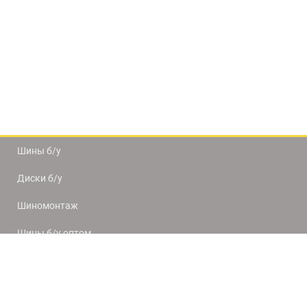
Шины б/у
Диски б/у
Шиномонтаж
Шины б/у оптом
Доставка и оплата
8(812) 320-66-50