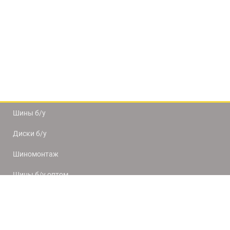
Шины б/у
Диски б/у
Шиномонтаж
Шины б/у оптом
Доставка и оплата
8(812) 320-66-50