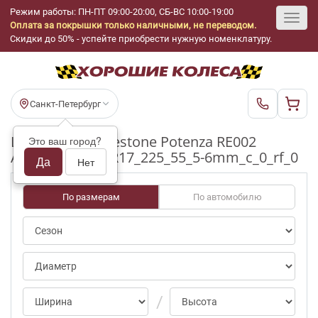
Режим работы: ПН-ПТ 09:00-20:00, СБ-ВС 10:00-19:00
Оплата за покрышки только наличными, не переводом.
Toggl
Скидки до 50% - успейте приобрести нужную номенклатуру.
navig
Санкт-Петербург
Шины бу Bridgestone Potenza RE002
Это ваш город?
Adrenalin ap/0 R17_225_55_5-6mm_c_0_rf_0
Да
Нет
По размерам
По автомобилю