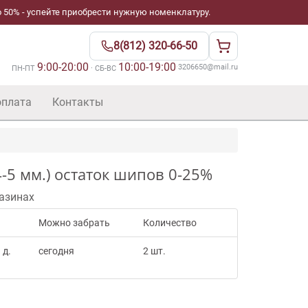
 50% - успейте приобрести нужную номенклатуру.
8(812) 320-66-50
9:00-20:00
10:00-19:00
·
3206650@mail.ru
ПН-ПТ
· СБ-ВС
оплата
Контакты
-5 мм.) остаток шипов 0-25%
азинах
Можно забрать
Количество
 д.
сегодня
2 шт.