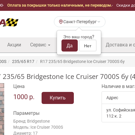
00
Оплата за покрышки только наличными, не переводом.
Скидки до
Санкт-Петербург
Это ваш город?
Акции
Сервис
Шины б/у оптом
Да
Доставка и 
Нет
000S
235/65 R17
R17 235/65 Bridgestone Ice Cruiser 7000S бу
/65 Bridgestone Ice Cruiser 7000S бу (4
Цена
Наличие в маг
1000
р.
Купить
Адрес
ул. Софийская
Параметры
112 к. 2
Бренд: Bridgestone
Модель: Ice Cruiser 7000S
Диаметр: 17