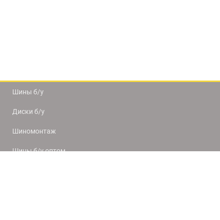
Шины б/у
Диски б/у
Шиномонтаж
Шины б/у оптом
Доставка и оплата
8(812) 320-66-50
9:00-20:00
ПН-ПТ