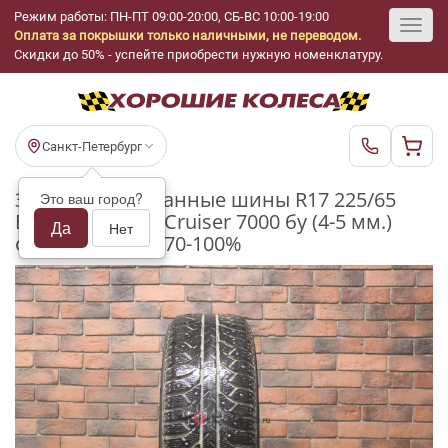
Режим работы: ПН-ПТ 09:00-20:00, СБ-ВС 10:00-19:00
Оплата за покрышки только наличными, не переводом.
Toggl
Скидки до 50% - успейте приобрести нужную номенклатуру.
navig
Санкт-Петербург
Зимние шипованные шины R17 225/65
Это ваш город?
Bridgestone Ice Cruiser 7000 бу (4-5 мм.)
Да
Нет
остаток шипов 70-100%