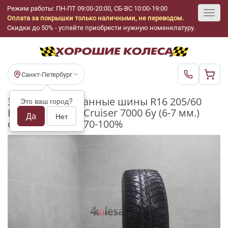
Режим работы: ПН-ПТ 09:00-20:00, СБ-ВС 10:00-19:00
Оплата за покрышки только наличными, не переводом.
Toggl
Скидки до 50% - успейте приобрести нужную номенклатуру.
navig
Санкт-Петербург
Зимние шипованные шины R16 205/60
Это ваш город?
Bridgestone Ice Cruiser 7000 бу (6-7 мм.)
Да
Нет
остаток шипов 70-100%