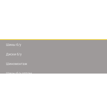
Шины б/у
Диски б/у
Шиномонтаж
Шины б/у оптом
Доставка и оплата
8(812) 320-66-50
9:00-20:00
ПН-ПТ