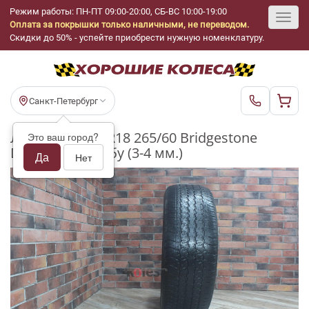
Режим работы: ПН-ПТ 09:00-20:00, СБ-ВС 10:00-19:00
Оплата за покрышки только наличными, не переводом.
Toggl
Скидки до 50% - успейте приобрести нужную номенклатуру.
navig
Санкт-Петербург
Летние шины R18 265/60 Bridgestone
Это ваш город?
Dueler H/T 840 бу (3-4 мм.)
Да
Нет