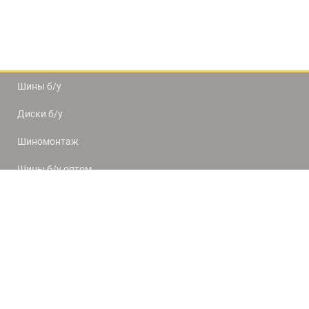
Шины б/у
Диски б/у
Шиномонтаж
Шины б/у оптом
Доставка и оплата
8(812) 320-66-50
9:00-20:00
ПН-ПТ
10:00-19:00
СБ-ВС