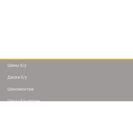
Шины б/у
Диски б/у
Шиномонтаж
Шины б/у оптом
Доставка и оплата
8(812) 320-66-50