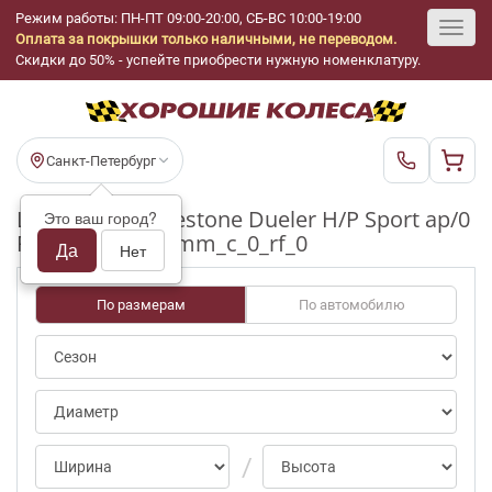
Режим работы: ПН-ПТ 09:00-20:00, СБ-ВС 10:00-19:00
Оплата за покрышки только наличными, не переводом.
Toggl
Скидки до 50% - успейте приобрести нужную номенклатуру.
navig
Санкт-Петербург
Шины бу Bridgestone Dueler H/P Sport ap/0
Это ваш город?
R17_225_65_5-6mm_c_0_rf_0
Да
Нет
По размерам
По автомобилю