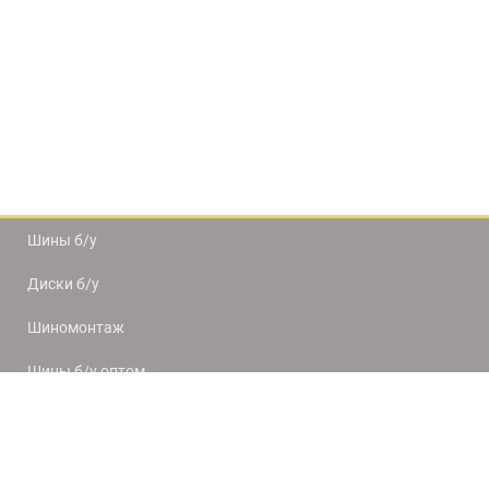
Шины б/у
Диски б/у
Шиномонтаж
Шины б/у оптом
Доставка и оплата
8(812) 320-66-50