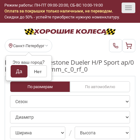
Режим работы: ПН-ПТ 09:00-20:00, СБ-ВС 10:00-19:00
Оплата за покрышки только наличными, не переводом.
Toggl
Скидки до 50% - успейте приобрести нужную номенклатуру.
navig
Санкт-Петербург
Шины бу Bridgestone Dueler H/P Sport ap/0
Это ваш город?
R17_215_60_3-4mm_c_0_rf_0
Да
Нет
По размерам
По автомобилю