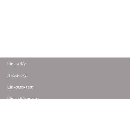
Шины б/у
Диски б/у
Шиномонтаж
Шины б/у оптом
Доставка и оплата
8(812) 320-66-50