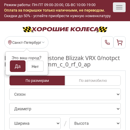
Режим работы: ПН-ПТ 09:00-20:00, СБ-ВС 10:00-19:00
Оплата за покрышки только наличными, не переводом.
Toggl
Скидки до 50% - успейте приобрести нужную номенклатуру.
navig
Санкт-Петербург
Шины бу Bridgestone Blizzak VRX 0/notpct
Это ваш город?
R16_215_55_6-7mm_c_0_rf_0_ap
Да
Нет
По размерам
По автомобилю