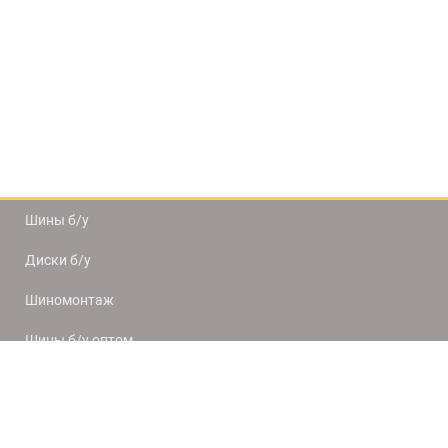
Шины б/у
Диски б/у
Шиномонтаж
Шины б/у оптом
Доставка и оплата
8(812) 320-66-50