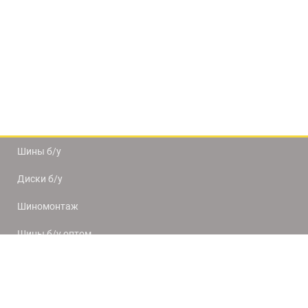
Шины б/у
Диски б/у
Шиномонтаж
Шины б/у оптом
Доставка и оплата
8(812) 320-66-50