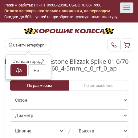
Режим работы: ПН-ПТ 09:00-20:00, СБ-ВС 10:00-19:00
Оплата за покрышки только наличными, не переводом.
Toggl
Скидки до 50% - успейте приобрести нужную номенклатуру.
navig
Санкт-Петербург
Шины бу Bridgestone Blizzak Spike-01 0/70-
Это ваш город?
100pct R17_225_60_4-5mm_c_0_rf_0_ap
Да
Нет
По размерам
По автомобилю