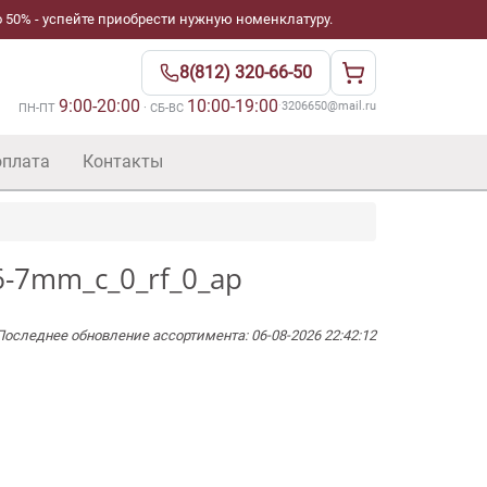
 50% - успейте приобрести нужную номенклатуру.
8(812) 320-66-50
9:00-20:00
10:00-19:00
·
3206650@mail.ru
ПН-ПТ
· СБ-ВС
оплата
Контакты
6-7mm_c_0_rf_0_ap
Последнее обновление ассортимента: 06-08-2026 22:42:12