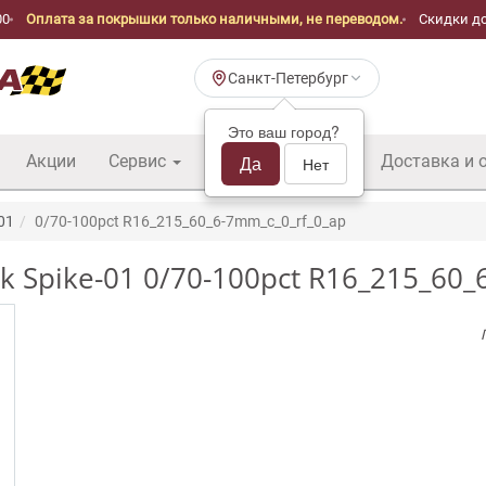
00
Оплата за покрышки только наличными, не переводом.
Скидки до
Санкт-Петербург
Это ваш город?
Акции
Сервис
Шины б/у оптом
Да
Доставка и 
Нет
-01
0/70-100pct R16_215_60_6-7mm_c_0_rf_0_ap
k Spike-01 0/70-100pct R16_215_60_