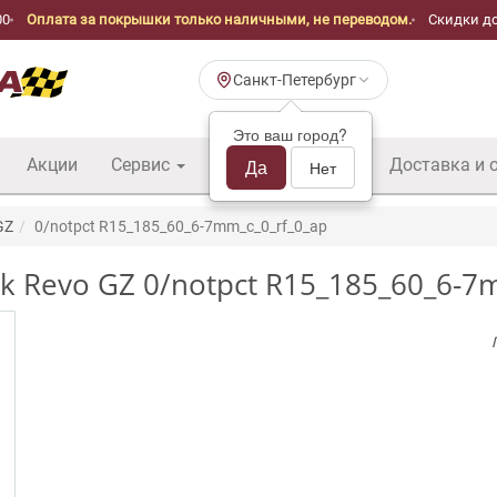
00
Оплата за покрышки только наличными, не переводом.
Скидки до
Санкт-Петербург
Это ваш город?
Акции
Сервис
Шины б/у оптом
Да
Доставка и 
Нет
GZ
0/notpct R15_185_60_6-7mm_c_0_rf_0_ap
ak Revo GZ 0/notpct R15_185_60_6-7