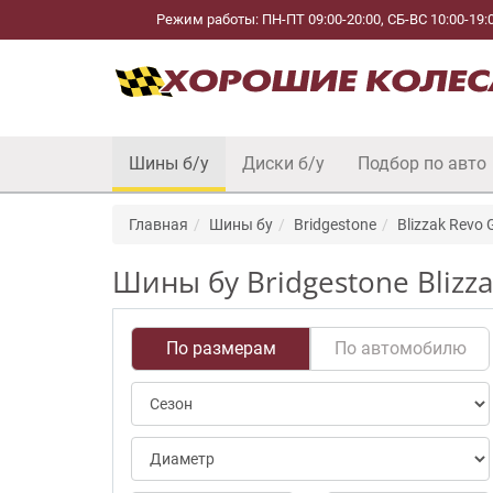
Режим работы: ПН-ПТ 09:00-20:00, СБ-ВС 10:00-19:
Шины б/у
Диски б/у
Подбор по авто
Главная
Шины бу
Bridgestone
Blizzak Revo 
Шины бу Bridgestone Blizz
По размерам
По автомобилю