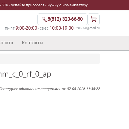
 50% - успейте приобрести нужную номенклатуру.
8(812) 320-66-50
9:00-20:00
10:00-19:00
·
3206650@mail.ru
ПН-ПТ
· СБ-ВС
оплата
Контакты
mm_c_0_rf_0_ap
Последнее обновление ассортимента: 07-08-2026 11:38:22