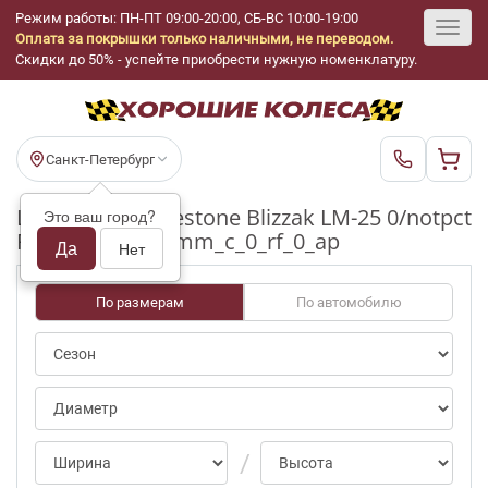
Режим работы: ПН-ПТ 09:00-20:00, СБ-ВС 10:00-19:00
Оплата за покрышки только наличными, не переводом.
Toggl
Скидки до 50% - успейте приобрести нужную номенклатуру.
navig
Санкт-Петербург
Шины бу Bridgestone Blizzak LM-25 0/notpct
Это ваш город?
R17_255_55_6-7mm_c_0_rf_0_ap
Да
Нет
По размерам
По автомобилю