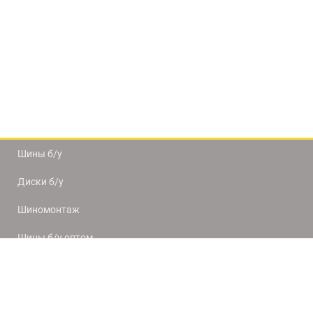
Шины б/у
Диски б/у
Шиномонтаж
Шины б/у оптом
Доставка и оплата
8(812) 320-66-50