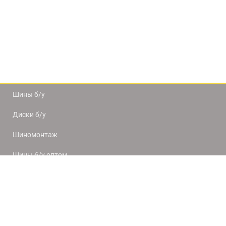
Шины б/у
Диски б/у
Шиномонтаж
Шины б/у оптом
Доставка и оплата
8(812) 320-66-50
9:00-20:00
ПН-ПТ