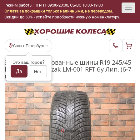
Режим работы: ПН-ПТ 09:00-20:00, СБ-ВС 10:00-19:00
Оплата за покрышки только наличными, не переводом.
Toggl
Скидки до 50% - успейте приобрести нужную номенклатуру.
navig
Санкт-Петербург
Зимние нешипованные шины R19 245/45
Это ваш город?
Bridgestone Blizzak LM-001 RFT бу Лип. (6-7
Да
Нет
мм.)