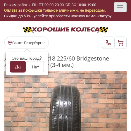
Режим работы: ПН-ПТ 09:00-20:00, СБ-ВС 10:00-19:00
Оплата за покрышки только наличными, не переводом.
Toggl
Скидки до 50% - успейте приобрести нужную номенклатуру.
navig
Санкт-Петербург
Летние шины R18 225/60 Bridgestone
Это ваш город?
Alenza H/L 33 бу (3-4 мм.)
Да
Нет