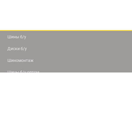
Шины б/у
Диски б/у
Шиномонтаж
Шины б/у оптом
Доставка и оплата
8(812) 320-66-50
9:00-20:00
ПН-ПТ
10:00-19:00
СБ-ВС