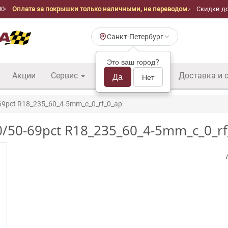
00
Оплата за покрышки только наличными, не переводом.
Скидки до
Санкт-Петербург
Это ваш город?
Акции
Сервис
Шины б/у оптом
Да
Доставка и 
Нет
69pct R18_235_60_4-5mm_c_0_rf_0_ap
0/50-69pct R18_235_60_4-5mm_c_0_rf