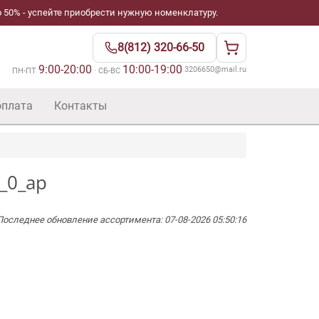
 50% - успейте приобрести нужную номенклатуру.
8(812) 320-66-50
9:00-20:00
10:00-19:00
·
3206650@mail.ru
ПН-ПТ
· СБ-ВС
оплата
Контакты
_0_ap
Последнее обновление ассортимента: 07-08-2026 05:50:16