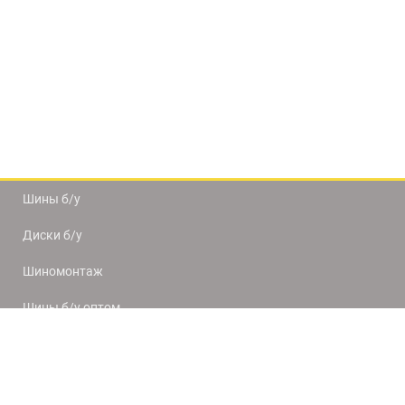
Шины б/у
Диски б/у
Шиномонтаж
Шины б/у оптом
Доставка и оплата
8(812) 320-66-50