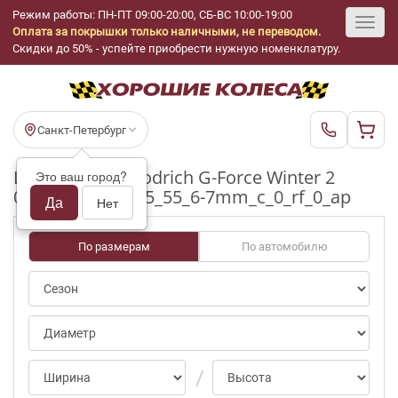
Режим работы: ПН-ПТ 09:00-20:00, СБ-ВС 10:00-19:00
Оплата за покрышки только наличными, не переводом.
Toggl
Скидки до 50% - успейте приобрести нужную номенклатуру.
navig
Санкт-Петербург
Шины бу BFGoodrich G-Force Winter 2
Это ваш город?
0/notpct R17_215_55_6-7mm_c_0_rf_0_ap
Да
Нет
По размерам
По автомобилю