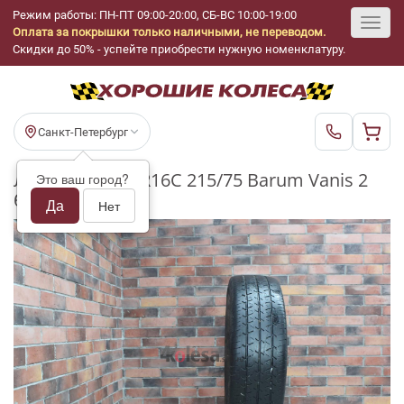
Режим работы: ПН-ПТ 09:00-20:00, СБ-ВС 10:00-19:00
Оплата за покрышки только наличными, не переводом.
Toggl
Скидки до 50% - успейте приобрести нужную номенклатуру.
navig
Санкт-Петербург
Летние шины R16C 215/75 Barum Vanis 2
Это ваш город?
бу (3-4 мм.)
Да
Нет