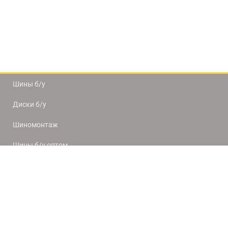
Шины б/у
Диски б/у
Шиномонтаж
Шины б/у оптом
Доставка и оплата
8(812) 320-66-50
9:00-20:00
ПН-ПТ
10:00-19:00