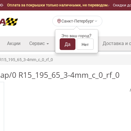
00
Оплата за покрышки только наличными, не переводом.
Скидки до
Санкт-Петербург
Это ваш город?
Акции
Сервис
Шины б/у оптом
Да
Доставка и 
Нет
 R15_195_65_3-4mm_c_0_rf_0
 ap/0 R15_195_65_3-4mm_c_0_rf_0