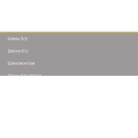
Шины б/у
Диски б/у
Шиномонтаж
Шины б/у оптом
Доставка и оплата
8(812) 320-66-50
9:00-20:00
ПН-ПТ
10:00-19:00
СБ-ВС