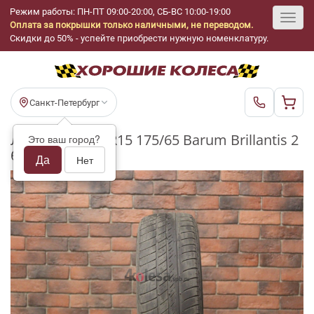
Режим работы: ПН-ПТ 09:00-20:00, СБ-ВС 10:00-19:00
Оплата за покрышки только наличными, не переводом.
Toggl
Скидки до 50% - успейте приобрести нужную номенклатуру.
navig
Санкт-Петербург
Летние шины R15 175/65 Barum Brillantis 2
Это ваш город?
бу (3-4 мм.)
Да
Нет