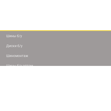
Шины б/у
Диски б/у
Шиномонтаж
Шины б/у оптом
Доставка и оплата
8(812) 320-66-50
9:00-20:00
ПН-ПТ
10:00-19:00
СБ-ВС