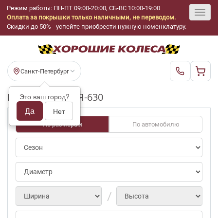
Режим работы: ПН-ПТ 09:00-20:00, СБ-ВС 10:00-19:00
Оплата за покрышки только наличными, не переводом.
Toggl
Скидки до 50% - успейте приобрести нужную номенклатуру.
navig
Санкт-Петербург
Шины бу ЯШЗ Я-630
Это ваш город?
Да
Нет
По размерам
По автомобилю