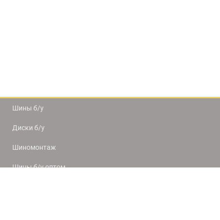
Шины б/у
Диски б/у
Шиномонтаж
Шины б/у оптом
Доставка и оплата
8(812) 320-66-50