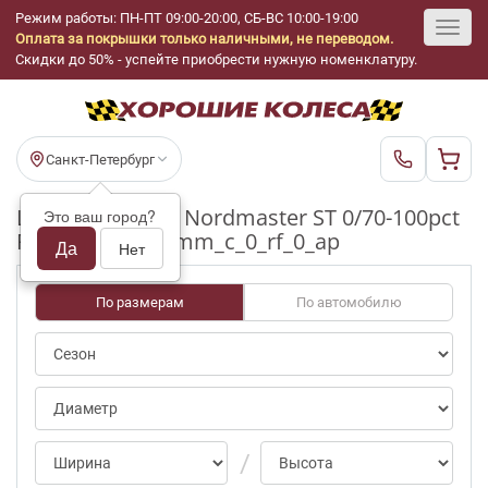
Режим работы: ПН-ПТ 09:00-20:00, СБ-ВС 10:00-19:00
Оплата за покрышки только наличными, не переводом.
Toggl
Скидки до 50% - успейте приобрести нужную номенклатуру.
navig
Санкт-Петербург
Шины бу Amtel Nordmaster ST 0/70-100pct
Это ваш город?
R15_205_65_4-5mm_c_0_rf_0_ap
Да
Нет
По размерам
По автомобилю