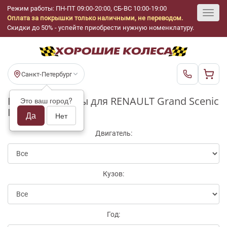
Режим работы: ПН-ПТ 09:00-20:00, СБ-ВС 10:00-19:00
Оплата за покрышки только наличными, не переводом.
Toggl
Скидки до 50% - успейте приобрести нужную номенклатуру.
navig
Санкт-Петербург
Купить бу шины для RENAULT Grand Scenic
Это ваш город?
II
Да
Нет
Двигатель:
Кузов:
Год: