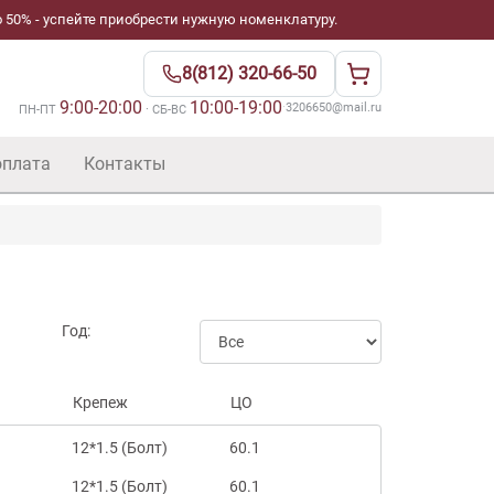
 50% - успейте приобрести нужную номенклатуру.
8(812) 320-66-50
9:00-20:00
10:00-19:00
·
3206650@mail.ru
ПН-ПТ
· СБ-ВС
оплата
Контакты
Год:
Крепеж
ЦО
12*1.5 (Болт)
60.1
12*1.5 (Болт)
60.1