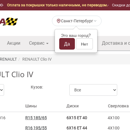
00
Оплата за покрышки только наличными, не переводом.
Скидки до
Санкт-Петербург
Это ваш город?
Акции
Сервис
Шины б/у оптом
Да
Доставка и 
Нет
RENAULT
RENAULT Clio IV
T Clio IV
Кузов:
Шины
Диски
Сверловка
016
R15 185/65
6X15 ET 40
4X100
R16 195/55
6X16 ET 44
4X100