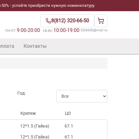
 50% - успейте приобрести нужную номенклатуру.
8(812) 320-66-50
9:00-20:00
10:00-19:00
·
3206650@mail.ru
ПН-ПТ
· СБ-ВС
оплата
Контакты
Год:
Крепеж
ЦО
12*1.5 (Гайка)
67.1
12*1.5 (Гайка)
67.1