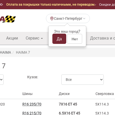
00
Оплата за покрышки только наличными, не переводом.
Скидки до
Санкт-Петербург
Это ваш город?
Акции
Сервис
Шины б/у оптом
Да
Доставка и 
Нет
HAIMA
HAIMA 7
 7
Кузов:
Шины
Диски
Сверловка
020
R16 235/70
7X16 ET 45
5X114.3
R16 215/70
6.5X16 ET 45
5X114.3