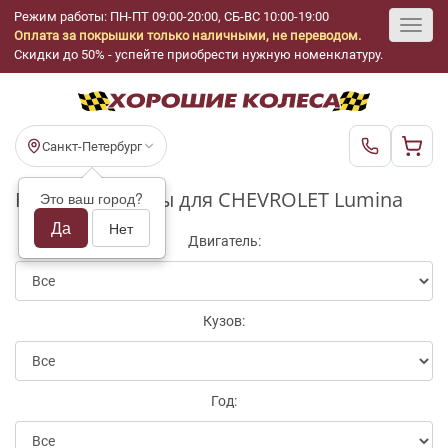
Режим работы: ПН-ПТ 09:00-20:00, СБ-ВС 10:00-19:00
Оплата за покрышки только наличными, не переводом.
Toggl
Скидки до 50% - успейте приобрести нужную номенклатуру.
navig
Санкт-Петербург
Купить бу шины для CHEVROLET Lumina
Это ваш город?
Да
Нет
Двигатель:
Кузов:
Год: