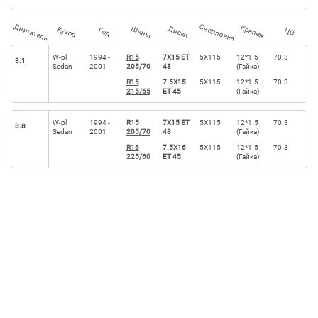
Двигатель
Сверловка
Крепеж
Диски
Шины
Кузов
Год
ЦО
W-pl
1994 -
R15
7X15 ET
5X115
12*1.5
70.3
3.1
Sedan
2001
205/70
48
(Гайка)
R15
7.5X15
5X115
12*1.5
70.3
215/65
ET 45
(Гайка)
W-pl
1994 -
R15
7X15 ET
5X115
12*1.5
70.3
3.8
Sedan
2001
205/70
48
(Гайка)
R16
7.5X16
5X115
12*1.5
70.3
225/60
ET 45
(Гайка)