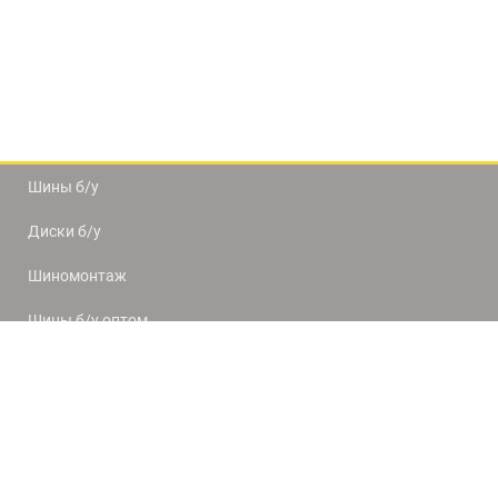
Шины б/у
Диски б/у
Шиномонтаж
Шины б/у оптом
Доставка и оплата
8(812) 320-66-50
9:00-20:00
ПН-ПТ